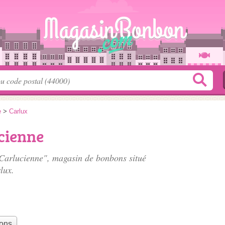
e
>
Carlux
cienne
e Carlucienne", magasin de bonbons situé
lux.
bons