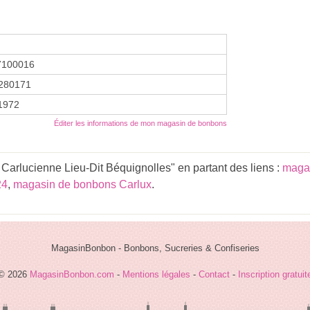
7100016
280171
 1972
Éditer les informations de mon magasin de bonbons
 Carlucienne Lieu-Dit Béquignolles" en partant des liens :
magas
24
,
magasin de bonbons Carlux
.
MagasinBonbon - Bonbons, Sucreries & Confiseries
© 2026
MagasinBonbon.com
-
Mentions légales
-
Contact
-
Inscription gratuit