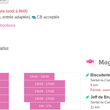
vre lundi à 8h00
, entrée adaptée)
,
CB acceptée
 bonbons
arlux
Mag
Biscuiter
13h30 - 16h30
Sarlat-la-C
13h30 - 17h30
9 km
Fermé, ouvr
13h30 - 17h30
Jeff de Br
13h30 - 17h30
Sarlat-la-C
14h - 17h
11 km