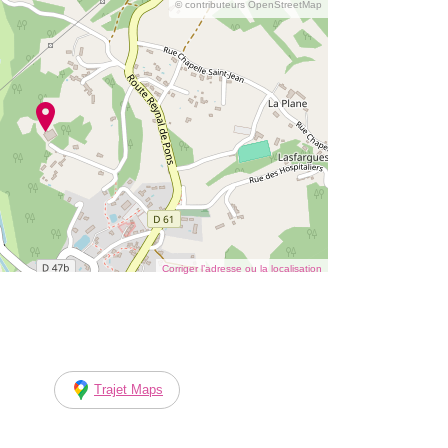
© contributeurs OpenStreetMap
Corriger l’adresse ou la localisation
Trajet Maps