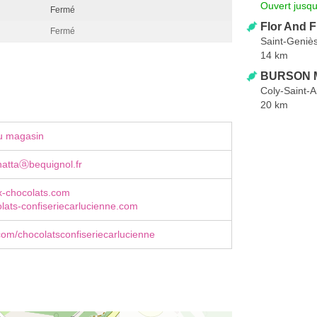
Ouvert jusqu
Fermé
Flor And F
Fermé
Saint-Geniè
14 km
BURSON M
Coly-Saint-
20 km
u magasin
nattaⓐbequignol.fr
x-chocolats.com
ats-confiseriecarlucienne.com
om/chocolatsconfiseriecarlucienne