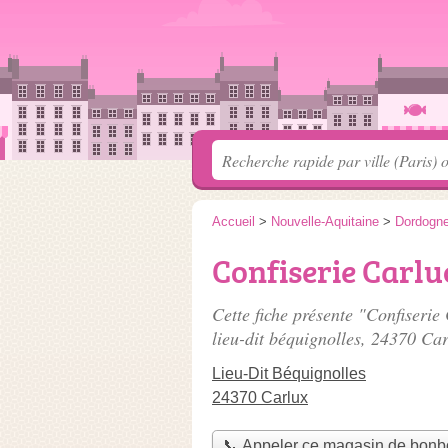
Accueil
>
Nouvelle-Aquitaine
>
Dordogn
Confiserie Carlu
Cette fiche présente "Confiseri
lieu-dit béquignolles
, 24370 Car
Lieu-Dit Béquignolles
24370 Carlux
📞 Appeler ce magasin de bon