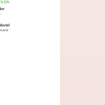
'à 22h
lor
s
uriel
Amand