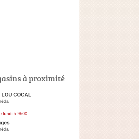
asins à proximité
ie LOU COCAL
anéda
e lundi à 9h00
uges
anéda