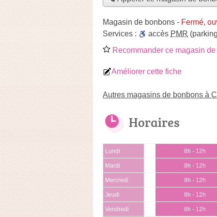
Magasin de bonbons
-
Fermé, ou
Services :
accès
PMR
(parking
Recommander ce magasin de
Améliorer cette fiche
Autres magasins de bonbons à C
Horaires
Lundi
8h - 12h
Mardi
8h - 12h
Mercredi
8h - 12h
Jeudi
8h - 12h
Vendredi
8h - 12h