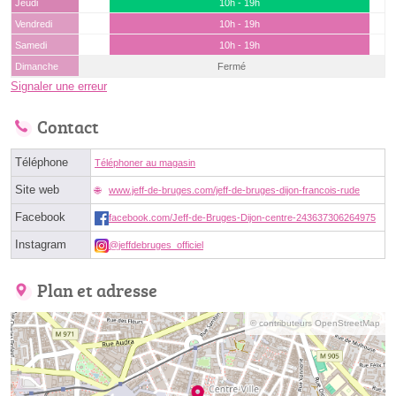
Jeudi
10h - 19h
Vendredi
10h - 19h
Samedi
10h - 19h
Dimanche
Fermé
Signaler une erreur
Contact
Téléphone
Téléphoner au magasin
Site web
www.jeff-de-bruges.com/jeff-de-bruges-dijon-francois-rude
Facebook
facebook.com/Jeff-de-Bruges-Dijon-centre-243637306264975
Instagram
@jeffdebruges_officiel
Plan et adresse
© contributeurs OpenStreetMap