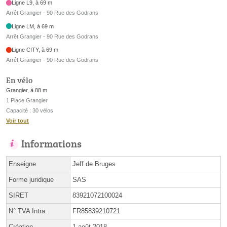
Ligne L9, à 69 m
Arrêt Grangier - 90 Rue des Godrans
Ligne LM, à 69 m
Arrêt Grangier - 90 Rue des Godrans
Ligne CITY, à 69 m
Arrêt Grangier - 90 Rue des Godrans
En vélo
Grangier, à 88 m
1 Place Grangier
Capacité : 30 vélos
Voir tout
Informations
Enseigne
Jeff de Bruges
Forme juridique
SAS
SIRET
83921072100024
N° TVA Intra.
FR85839210721
Création
1 août 2018