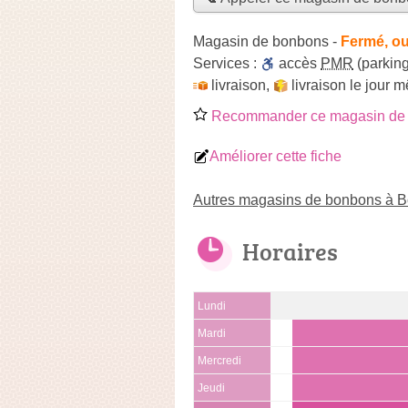
Magasin de bonbons
-
Fermé, ou
Services :
accès
PMR
(parking
livraison
,
livraison le jour 
Recommander ce magasin de
Améliorer cette fiche
Autres magasins de bonbons à 
Horaires
Lundi
Mardi
Mercredi
Jeudi