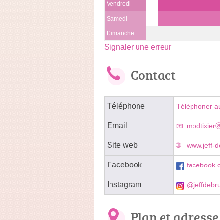
Vendredi
Samedi
Dimanche
Signaler une erreur
Contact
Téléphone
Téléphoner a
Email
modtixier
Site web
www.jeff-d
Facebook
facebook.c
Instagram
@jeffdebru
Plan et adresse