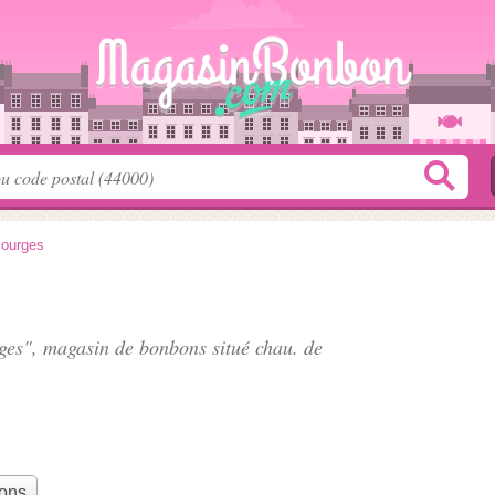
ourges
ruges", magasin de bonbons situé
chau. de
bons