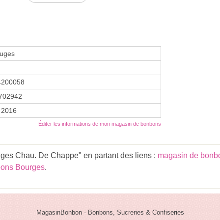
ruges
4200058
702942
 2016
Éditer les informations de mon magasin de bonbons
uges Chau. De Chappe" en partant des liens :
magasin de bonbo
bons Bourges
.
MagasinBonbon - Bonbons, Sucreries & Confiseries