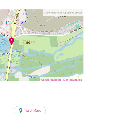
© contributeurs OpenStreetMap
Corriger l’adresse ou la localisation
Trajet Maps