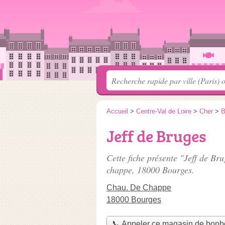
Accueil
>
Centre-Val de Loire
>
Cher
>
B
Jeff de Bruges
Cette fiche présente "Jeff de B
chappe
, 18000 Bourges.
Chau. De Chappe
18000 Bourges
📞 Appeler ce magasin de bon