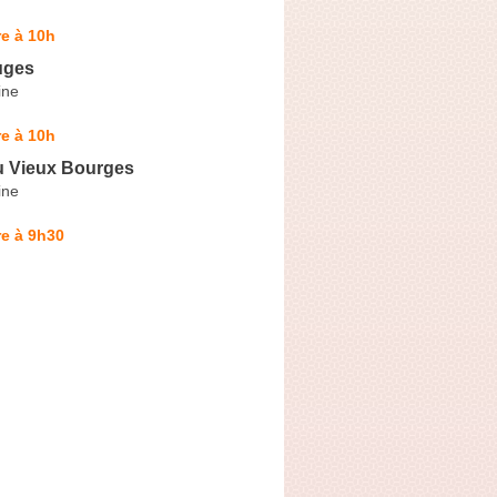
e à 10h
uges
ine
e à 10h
 Vieux Bourges
ine
e à 9h30