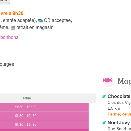
vre à 9h30
, entrée adaptée)
,
CB acceptée
,
même
,
retrait en magasin
 bonbons
Bourges
Mag
Chocolats
Fermé
Clos des Vi
9h30 - 19h30
1.5 km
Fermé, ouvr
9h30 - 19h30
Noel Jovy 
9h30 - 19h30
Rue Bourbo