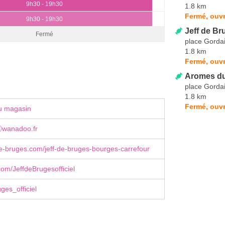
9h30 - 19h30
1.8 km
Fermé, ouvr
9h30 - 19h30
Jeff de Br
Fermé
place Gorda
1.8 km
Fermé, ouvr
Aromes du
place Gorda
1.8 km
Fermé, ouvr
u magasin
ⓐwanadoo.fr
e-bruges.com/jeff-de-bruges-bourges-carrefour
om/JeffdeBrugesofficiel
ges_officiel