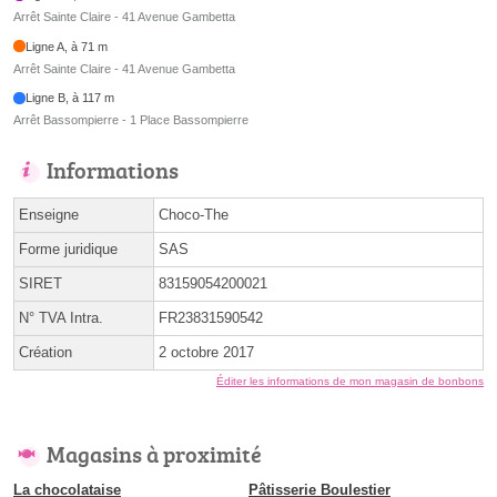
Arrêt Sainte Claire - 41 Avenue Gambetta
Ligne A, à 71 m
Arrêt Sainte Claire - 41 Avenue Gambetta
Ligne B, à 117 m
Arrêt Bassompierre - 1 Place Bassompierre
Informations
Enseigne
Choco-The
Forme juridique
SAS
SIRET
83159054200021
N° TVA Intra.
FR23831590542
Création
2 octobre 2017
Éditer les informations de mon magasin de bonbons
Magasins à proximité
La chocolataise
Pâtisserie Boulestier