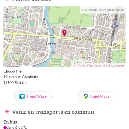
© contributeurs OpenStreetMap
Corriger l’adresse ou la localisation
Choco-Thé
19 avenue Gambetta
17100 Saintes
Trajet Waze
Trajet Maps
Venir en transports en commun
En bus
Ligne C+, à 71 m