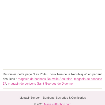
Retrouvez cette page "Les P'tits Choux Rue de la Republique" en partant
des liens :
magasin de bonbons Nouvelle-Aquitaine
,
magasin de bonbons
17
,
magasin de bonbons Saint-Georges-de-Didonne
.
MagasinBonbon - Bonbons, Sucreries & Confiseries
© 2026
MagasinBonbon.com