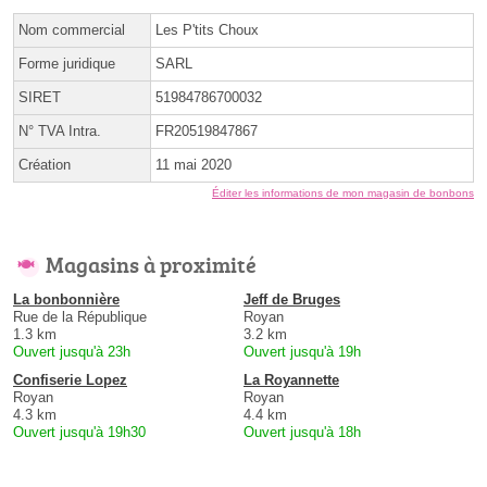
Nom commercial
Les P'tits Choux
Forme juridique
SARL
SIRET
51984786700032
N° TVA Intra.
FR20519847867
Création
11 mai 2020
Éditer les informations de mon magasin de bonbons
Magasins à proximité
La bonbonnière
Jeff de Bruges
Rue de la République
Royan
1.3 km
3.2 km
Ouvert jusqu'à 23h
Ouvert jusqu'à 19h
Confiserie Lopez
La Royannette
Royan
Royan
4.3 km
4.4 km
Ouvert jusqu'à 19h30
Ouvert jusqu'à 18h