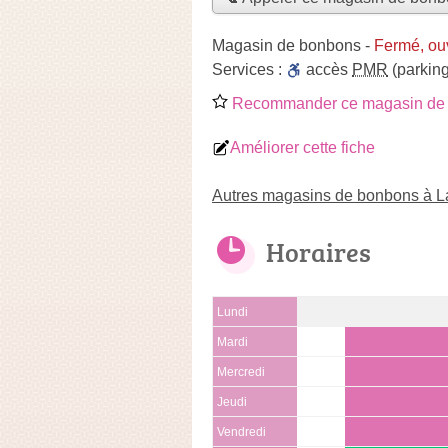
Magasin de bonbons
-
Fermé, ou
Services :
accès
PMR
(parking
Recommander ce magasin de
Améliorer cette fiche
Autres magasins de bonbons à L
Horaires
Lundi
Mardi
Mercredi
Jeudi
Vendredi