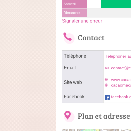
Samedi
Dimanche
Signaler une erreur
Contact
Téléphone
Téléphoner a
Email
contactⓐ
www.caca
Site web
cacaomac
Facebook
facebook.
Plan et adresse