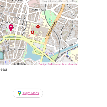
© contributeurs OpenStreetMap
Corriger l’adresse ou la localisation
deau
Trajet Maps