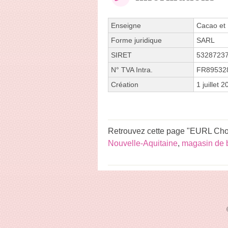
Enseigne
Cacao et
Forme juridique
SARL
SIRET
5328723
N° TVA Intra.
FR89532
Création
1 juillet 
Retrouvez cette page "EURL Choco
Nouvelle-Aquitaine
,
magasin de 