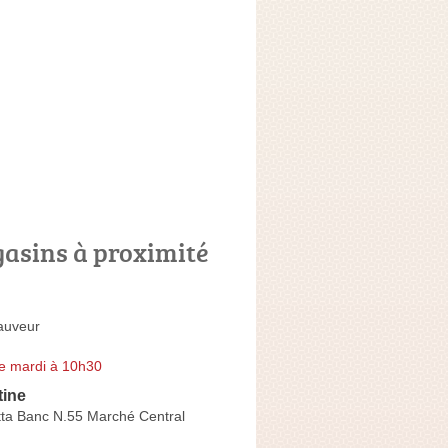
asins à proximité
auveur
e mardi à 10h30
tine
a Banc N.55 Marché Central