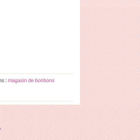
ns :
magasin de bonbons
e