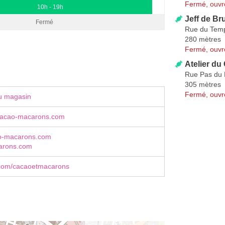
Fermé, ouvr
10h - 19h
Jeff de Br
Fermé
Rue du Tem
280 mètres
Fermé, ouvr
Atelier d
Rue Pas du
305 mètres
Fermé, ouvr
u magasin
cacao-macarons.com
o-macarons.com
arons.com
com/cacaoetmacarons