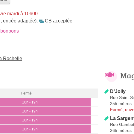
vre mardi à 10h00
, entrée adaptée)
,
CB acceptée
 bonbons
a Rochelle
Mag
D'Jolly
Fermé
Rue Saint-S
10h - 19h
255 mètres
Fermé, ouvr
10h - 19h
La Sargen
10h - 19h
Rue Gambett
10h - 19h
265 mètres