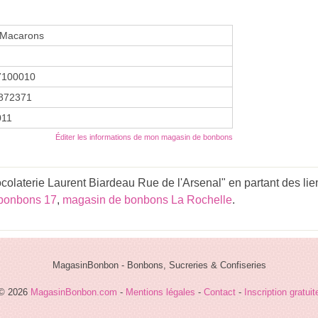
 Macarons
7100010
872371
2011
Éditer les informations de mon magasin de bonbons
laterie Laurent Biardeau Rue de l'Arsenal" en partant des lie
bonbons 17
,
magasin de bonbons La Rochelle
.
MagasinBonbon - Bonbons, Sucreries & Confiseries
© 2026
MagasinBonbon.com
-
Mentions légales
-
Contact
-
Inscription gratuit