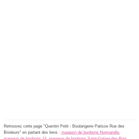
Retrouvez cette page "Quentin Petit - Boulangerie Patisse Rue des
Brioleurs" en partant des liens :
magasin de bonbons Normandie
,
magasin de bonbons 14
,
magasin de bonbons Saint-Gatien-des-Bois
.