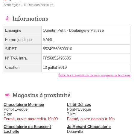
Arrêt Eglise - 11 Rue des Brioleurs
Informations
Enseigne
Quentin Petit - Boulangerie Patisse
Forme juridique
SARL
SIRET
85249560500010
N° TVA Intra.
FR56852495605
Création
10 juillet 2019
Éditer les informations de mon magasin de bonbons
Magasins à proximité
Chocolaterie Merimée
L'Ilôt Délices
Pont-l'Évêque
Pont-l'Évêque
7 km
7 km
Fermé, ouvre mercredi à 10h00
Fermé, ouvre demain à 10h
Chocolaterie de Beussent
Jc Menard Chocolaterie
Lachelle
Deauville