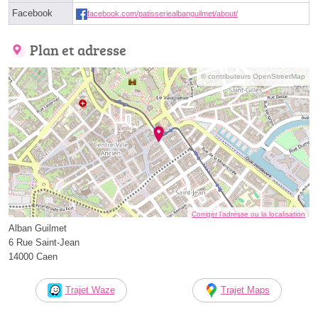
Facebook
facebook.com/patisseriealbanguilmet/about/
Plan et adresse
© contributeurs OpenStreetMap
Corriger l’adresse ou la localisation
Alban Guilmet
6 Rue Saint-Jean
14000 Caen
Trajet Waze
Trajet Maps