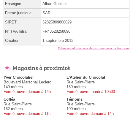
Enseigne
Alban Guilmet
Forme juridique
SARL
SIRET
52825809800029
N° TVA Intra.
FR43528258098
Création
1 septembre 2013
Éditer les informations de mon magasin de bonbons
Magasins à proximité
Yver Chocolatier
L'Atelier du Chocolat
Boulevard Maréchal Leclerc
Rue Saint-Pierre
149 mètres
159 mètres
Fermé, ouvre demain à 14h
Fermé, ouvre mardi à 10h00
Cofféa
Témoins
Rue Saint-Pierre
Rue Saint-Pierre
162 mètres
199 mètres
Fermé, ouvre demain à 11h
Fermé, ouvre demain à 14h