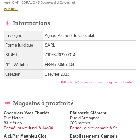
Arrêt CATHEDRALE - 7 Boulevard d'Estourmel
Voir tout
Informations
Enseigne
Agnes Pierre et le Chocolat
Forme juridique
SARL
SIRET
79056730900014
N° TVA Intra.
FR44790567309
Création
1 février 2013
Éditer les informations de mon magasin de bonbons
Magasins à proximité
Chocolats Yves Thuriès
Pâtisserie Clément
Rue Neuve
Rue d'Armagnac
83 mètres
265 mètres
Fermé, ouvre lundi à 14h00
Fermé, ouvre demain à 9h
Aici/Par Matthieu Clot
Etablissements Campels