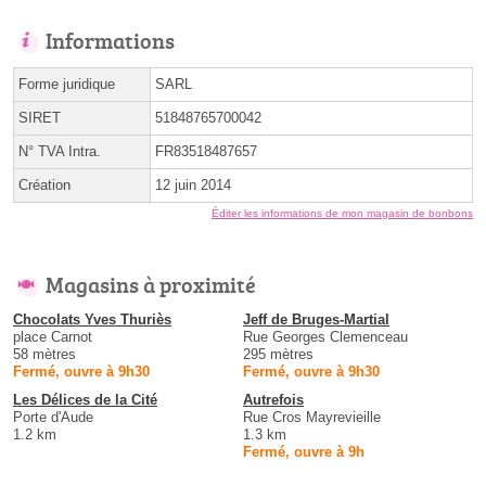
Informations
Forme juridique
SARL
SIRET
51848765700042
N° TVA Intra.
FR83518487657
Création
12 juin 2014
Éditer les informations de mon magasin de bonbons
Magasins à proximité
Chocolats Yves Thuriès
Jeff de Bruges-Martial
place Carnot
Rue Georges Clemenceau
58 mètres
295 mètres
Fermé, ouvre à 9h30
Fermé, ouvre à 9h30
Les Délices de la Cité
Autrefois
Porte d'Aude
Rue Cros Mayrevieille
1.2 km
1.3 km
Fermé, ouvre à 9h