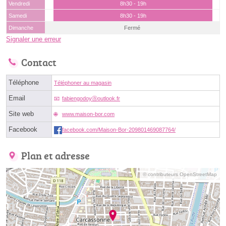
Vendredi
8h30 - 19h
Samedi
8h30 - 19h
Dimanche
Fermé
Signaler une erreur
Contact
Téléphone
Téléphoner au magasin
Email
fabiengodoyⓐoutlook.fr
Site web
www.maison-bor.com
Facebook
facebook.com/Maison-Bor-209801469087764/
Plan et adresse
© contributeurs OpenStreetMap