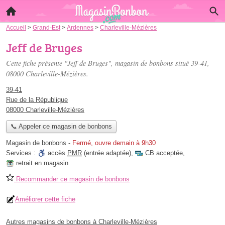
Accueil
>
Grand-Est
>
Ardennes
>
Charleville-Mézières
Jeff de Bruges
Cette fiche présente "Jeff de Bruges", magasin de bonbons situé
39-41
,
08000 Charleville-Mézières.
39-41
Rue de la République
08000 Charleville-Mézières
📞 Appeler ce magasin de bonbons
Magasin de bonbons
-
Fermé, ouvre demain à 9h30
Services :
accès
PMR
(entrée adaptée)
,
CB acceptée
,
retrait en magasin
Recommander ce magasin de bonbons
Améliorer cette fiche
Autres magasins de bonbons à Charleville-Mézières