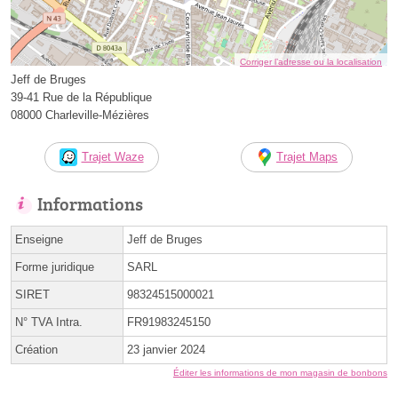
Corriger l’adresse ou la localisation
Jeff de Bruges
39-41 Rue de la République
08000 Charleville-Mézières
Trajet Waze
Trajet Maps
Informations
Enseigne
Jeff de Bruges
Forme juridique
SARL
SIRET
98324515000021
N° TVA Intra.
FR91983245150
Création
23 janvier 2024
Éditer les informations de mon magasin de bonbons