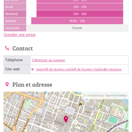
Jeudi
10h - 19h
Vendredi
10h - 19h
Samedi
9h30 - 19h
Dimanche
Fermé
Signaler une erreur
Contact
Téléphone
Téléphoner au magasin
Site web
www.jeff-de-bruges.com/jeff-de-bruges-charleville-mezieres
Plan et adresse
© contributeurs OpenStreetMap