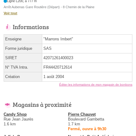
Ligne L200, à 777 m
Arrêt Aubenas Gare Routière (Départ) - 8 Chemin de la Plaine
Voir tout
Informations
Enseigne
"Marrons Imbert"
Forme juridique
SAS
SIRET
42071261400023
N° TVA Intra.
FR44420712614
Création
1 août 2004
Éditer les informations de mon magasin de bonbons
Magasins à proximité
Candy Shop
Pierre Chauvet
Rue Jean Jaurès
Boulevard Gambetta
1.6 km
1.7 km
Fermé, ouvre à 9h30