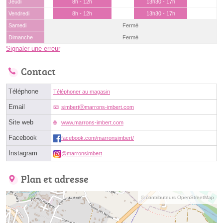
Jeudi
8h - 12h
13h30 - 17h
Vendredi
8h - 12h
13h30 - 17h
Samedi
Fermé
Dimanche
Fermé
Signaler une erreur
Contact
Téléphone
Téléphoner au magasin
Email
simbertⓐmarrons-imbert.com
Site web
www.marrons-imbert.com
Facebook
facebook.com/marronsimbert/
Instagram
@marronsimbert
Plan et adresse
© contributeurs OpenStreetMap