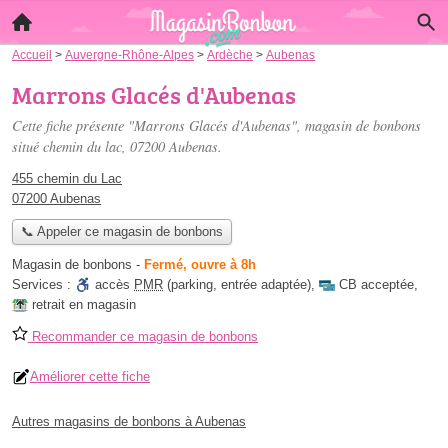
Accueil
>
Auvergne-Rhône-Alpes
>
Ardèche
>
Aubenas
Marrons Glacés d'Aubenas
Cette fiche présente "Marrons Glacés d'Aubenas", magasin de bonbons
situé
chemin du lac
, 07200 Aubenas.
455 chemin du Lac
07200 Aubenas
📞 Appeler ce magasin de bonbons
Magasin de bonbons
-
Fermé, ouvre à 8h
Services :
accès
PMR
(parking, entrée adaptée)
,
CB acceptée
,
retrait en magasin
Recommander ce magasin de bonbons
Améliorer cette fiche
Autres magasins de bonbons à Aubenas