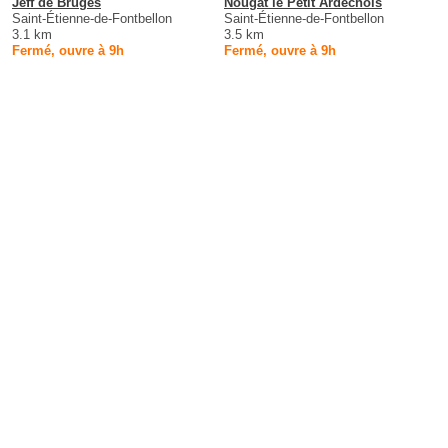
Jeff de Bruges
Nougat le Petit Ardéchois
Saint-Étienne-de-Fontbellon
Saint-Étienne-de-Fontbellon
3.1 km
3.5 km
Fermé, ouvre à 9h
Fermé, ouvre à 9h