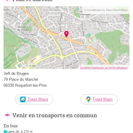
© contributeurs OpenStreetMap
Corriger l’adresse ou la localisation
Jeff de Bruges
79 Place du Marché
06330 Roquefort-les-Pins
Trajet Waze
Trajet Maps
Venir en transports en commun
En bus
Ligne 26, à 175 m