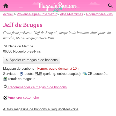
Accueil
>
Provence-Alpes-Côte d'Azur
>
Alpes-Maritimes
>
Roquefort-les-Pins
Jeff de Bruges
Cette fiche présente "Jeff de Bruges", magasin de bonbons situé
place du
marché
, 06330 Roquefort-les-Pins.
79 Place du Marché
06330 Roquefort-les-Pins
📞 Appeler ce magasin de bonbons
Magasin de bonbons
-
Fermé, ouvre demain à 10h
Services :
accès
PMR
(parking, entrée adaptée)
,
CB acceptée
,
retrait en magasin
Recommander ce magasin de bonbons
Améliorer cette fiche
Autres magasins de bonbons à Roquefort-les-Pins