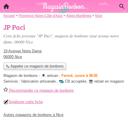
Accueil
>
Provence-Alpes-Côte d'Azur
>
Alpes-Maritimes
>
Nice
JP Paci
Cette fiche présente "JP Paci", magasin de bonbons situé
avenue notre
dame
, 06000 Nice.
19 Avenue Notre Dame
06000 Nice
📞 Appeler ce magasin de bonbons
Magasin de bonbons -
artisan
-
Fermé, ouvre à 9h30
Services :
fabrication artisanale
,
CB acceptée
,
retrait en magasin
Recommander ce magasin de bonbons
Améliorer cette fiche
Autres magasins de bonbons à Nice