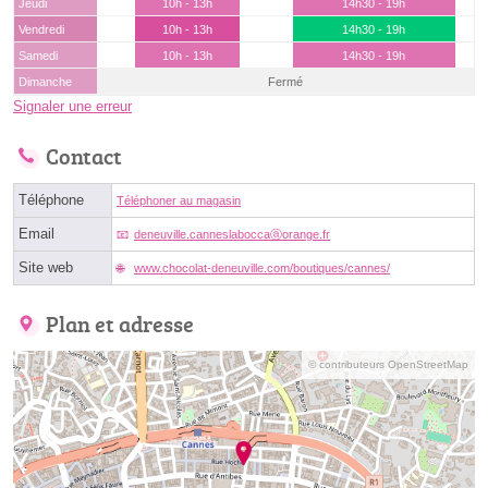
Jeudi
10h - 13h
14h30 - 19h
Vendredi
10h - 13h
14h30 - 19h
Samedi
10h - 13h
14h30 - 19h
Dimanche
Fermé
Signaler une erreur
Contact
Téléphone
Téléphoner au magasin
Email
deneuville.canneslaboccaⓐorange.fr
Site web
www.chocolat-deneuville.com/boutiques/cannes/
Plan et adresse
© contributeurs OpenStreetMap