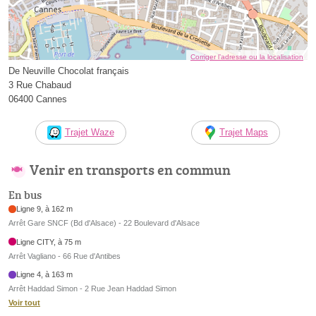
Corriger l’adresse ou la localisation
De Neuville Chocolat français
3 Rue Chabaud
06400 Cannes
Trajet Waze
Trajet Maps
Venir en transports en commun
En bus
Ligne 9, à 162 m
Arrêt Gare SNCF (Bd d'Alsace) - 22 Boulevard d'Alsace
Ligne CITY, à 75 m
Arrêt Vagliano - 66 Rue d'Antibes
Ligne 4, à 163 m
Arrêt Haddad Simon - 2 Rue Jean Haddad Simon
Voir tout