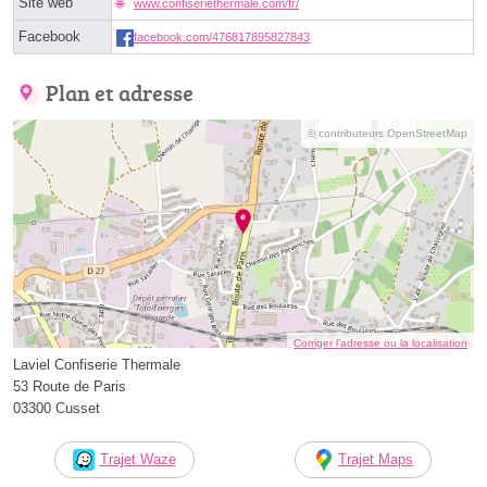
Site web
www.confiseriethermale.com/fr/
Facebook
facebook.com/476817895827843
Plan et adresse
© contributeurs OpenStreetMap
Corriger l’adresse ou la localisation
Laviel Confiserie Thermale
53 Route de Paris
03300 Cusset
Trajet Waze
Trajet Maps