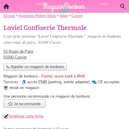
Accueil
>
Auvergne-Rhône-Alpes
>
Allier
>
Cusset
Laviel Confiserie Thermale
Cette fiche présente "Laviel Confiserie Thermale", magasin de bonbons
situé
route de paris
, 03300 Cusset.
53 Route de Paris
03300 Cusset
📞 Appeler ce magasin de bonbons
Magasin de bonbons
-
Fermé, ouvre lundi à 8h00
Services :
accès
PMR
(parking, entrée adaptée)
,
CB acceptée
,
retrait en magasin
Une personne
recommande
ce magasin de bonbons.
Je recommande
Améliorer cette fiche