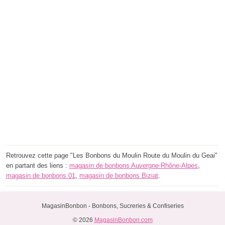
Retrouvez cette page "Les Bonbons du Moulin Route du Moulin du Geai"
en partant des liens :
magasin de bonbons Auvergne-Rhône-Alpes
,
magasin de bonbons 01
,
magasin de bonbons Biziat
.
MagasinBonbon - Bonbons, Sucreries & Confiseries
© 2026
MagasinBonbon.com